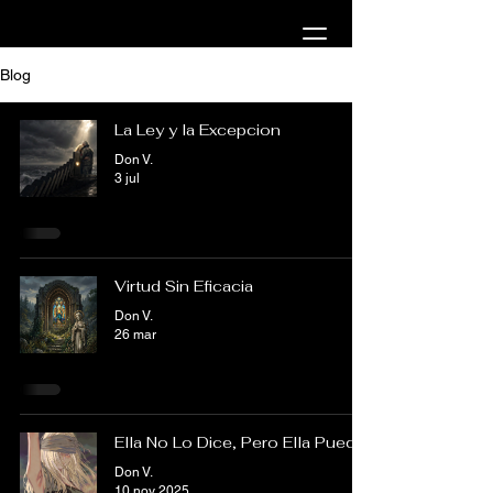
Blog
La Ley y la Excepcion
Don V.
3 jul
Virtud Sin Eficacia
Don V.
26 mar
Ella No Lo Dice, Pero Ella Puede
Don V.
10 nov 2025